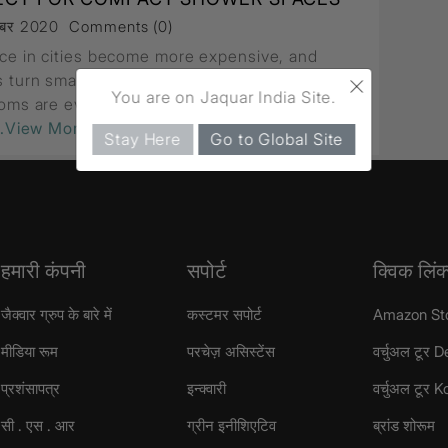
्बर 2020
Comments (0)
ce in cities become more expensive, and
×
 turn smaller with rapid urbanisation, modern
You are on Jaquar India Site.
oms are evolving quickly. Architects are
..View More
Stay Here
Go to Global Site
हमारी कंपनी
सपोर्ट
क्विक लिंक
जैक्वार ग्रुप के बारे में
कस्टमर सपोर्ट
Amazon St
मीडिया रूम
परचेज़ असिस्टेंस
वर्चुअल टूर D
प्रशंसापत्र
इन्क्वारी
वर्चुअल टूर 
सी . एस . आर
ग्रीन इनीशिएटिव
ब्रांड शोरूम