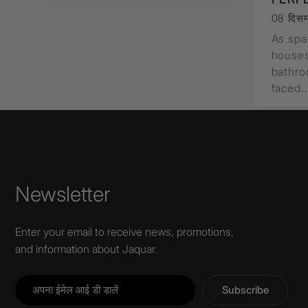
08 दिसम
As spa
houses
bathro
faced
.
Newsletter
Enter your email to receive news, promotions,
and information about Jaquar.
Subscribe