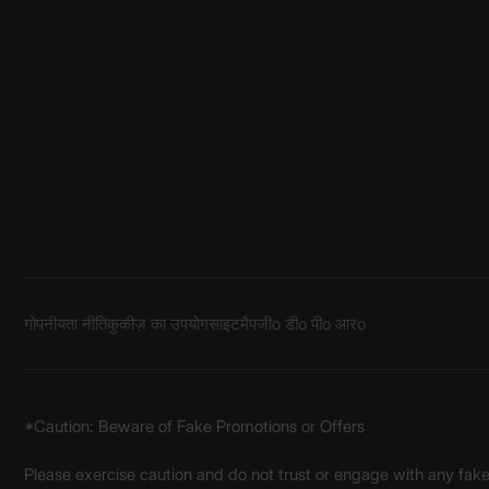
गोपनीयता नीति
कुकीज़ का उपयोग
साइटमैप
जीo डीo पीo आरo
*Caution: Beware of Fake Promotions or Offers
Please exercise caution and do not trust or engage with any fa