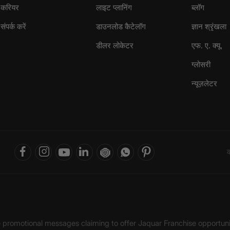
करियर
लाइट प्लानिंग
ब्लॉग
संपर्क करें
डाउनलोड कैटेलॉग
ज्ञान श्रृंखला
डीलर लोकेटर
एफ. ए. क्यू.
ग्लोसरी
न्यूज़लेटर
क
ke promotional messages claiming to offer Jaquar Franchise opport