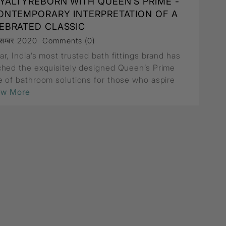
YALTYREBORN WITH QUEEN’S PRIME -
ONTEMPORARY INTERPRETATION OF A
EBRATED CLASSIC
सम्बर 2020
Comments (0)
r, India’s most trusted bath fittings brand has
ched the exquisitely designed Queen’s Prime
e of bathroom solutions for those who aspire
iew More