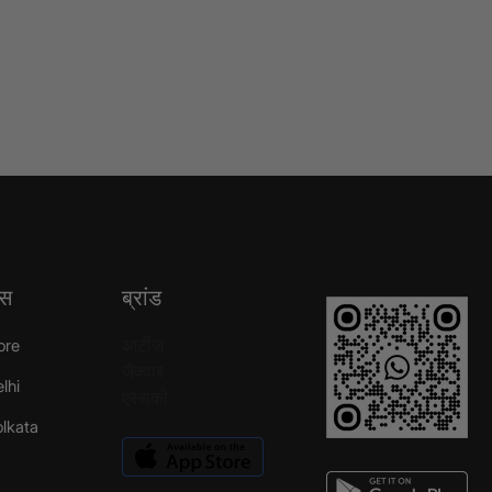
्स
ब्रांड
आर्टीज़
ore
जैक्वार
elhi
एस्सको
Kolkata