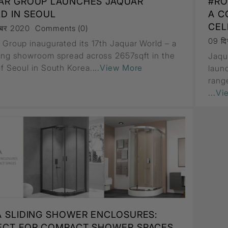
AR GROUP LAUNCHES JAQUAR
#RO
D IN SEOUL
A C
CEL
Filament Bulb
्बर 2020
Comments (0)
t
09 दि
 Group inaugurated its 17th Jaquar World – a
ing showroom spread across 2657sqft in the
Jaqua
of Seoul in South Korea.
...View More
laun
एल्यूर
rang
Timbera
...V
A SLIDING SHOWER ENCLOSURES:
ECT FOR COMPACT SHOWER SPACES