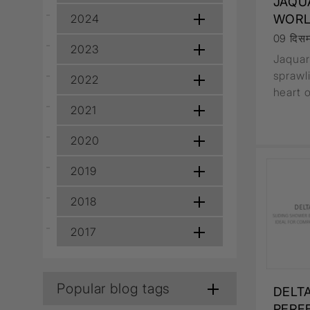
JAQU
Lamp & Accessories
2024
WORL
Mounting Accessories
Lamp
09 दिसम
LED Driver
LED Strip Ligh
2023
Jaquar
sprawl
स्विच
2022
heart 
कार्बोनिक
क्रिस्टल
2021
सॉकेट
Marbello
2020
Automation
2019
Residential
2018
2017
Popular blog tags
DELT
PERF