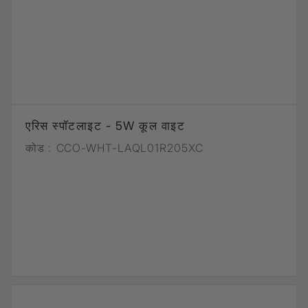
एरिस स्पॉटलाइट - 5W कूल वाइट
कोड :
CCO-WHT-LAQL01R205XC