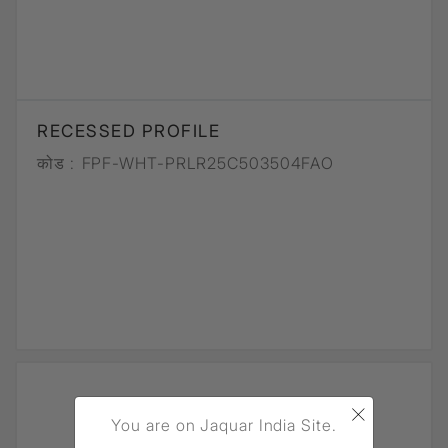
RECESSED PROFILE
कोड :
FPF-WHT-PRLR25C503504FAO
×
You are on Jaquar India Site.