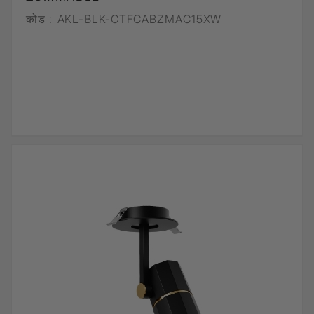
कोड :
AKL-BLK-CTFCABZMAC15XW