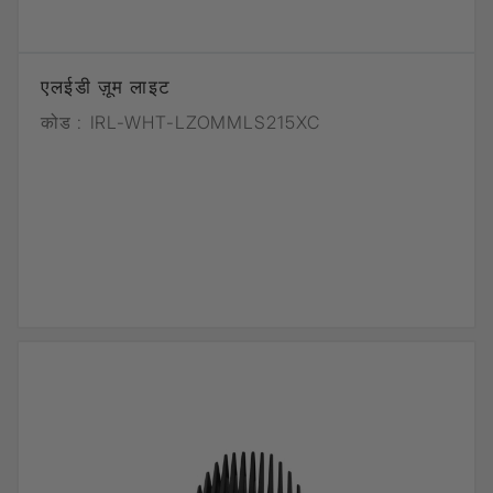
एलईडी ज़ूम लाइट
कोड :
IRL-WHT-LZOMMLS215XC