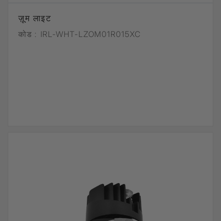
ज़ूम लाइट
कोड :
IRL-WHT-LZOM01R015XC