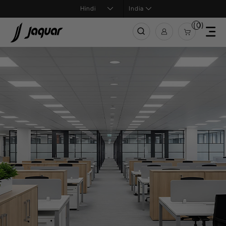
India
(0)