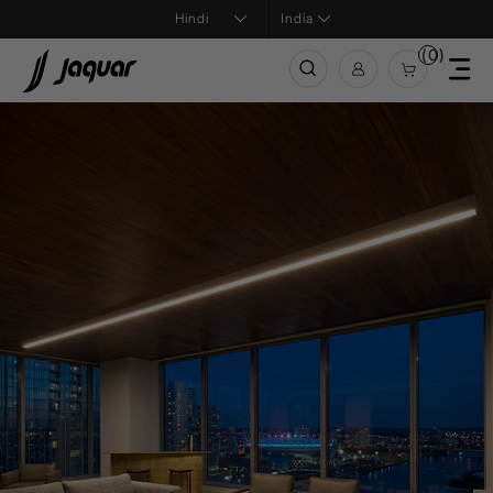
India
(0)