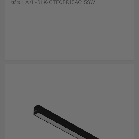
कोड :
AKL-BLK-CTFCBR15AC15SW