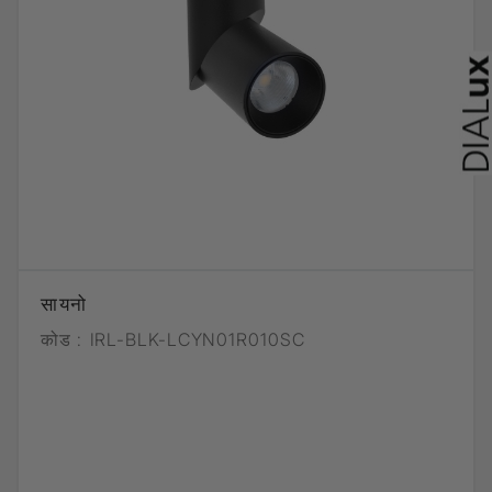
सायनो
कोड :
IRL-BLK-LCYN01R010SC