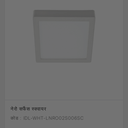
नेरो सर्फेस स्क्वायर
कोड :
IDL-WHT-LNRO02S006SC