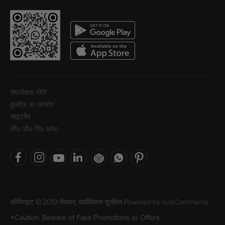
गोपनीयता नीति
कुकीज़ का उपयोग
साइटमैप
जीo डीo पीo आरo
कॉपीराइट © 2019 जैक्वार, सर्वाधिकार सुरक्षित Powered by
nopCommerce.
*Caution: Beware of Fake Promotions or Offers