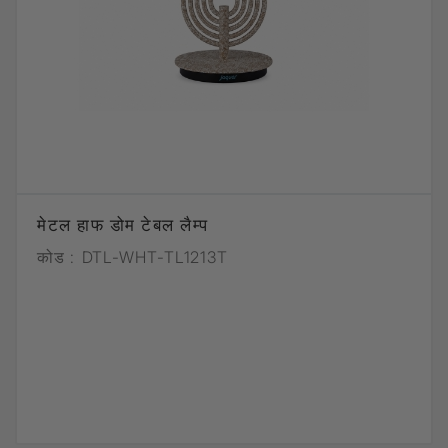
मेटल हाफ डोम टेबल लैम्प
कोड :
DTL-WHT-TL1213T