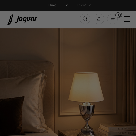
India
(0)