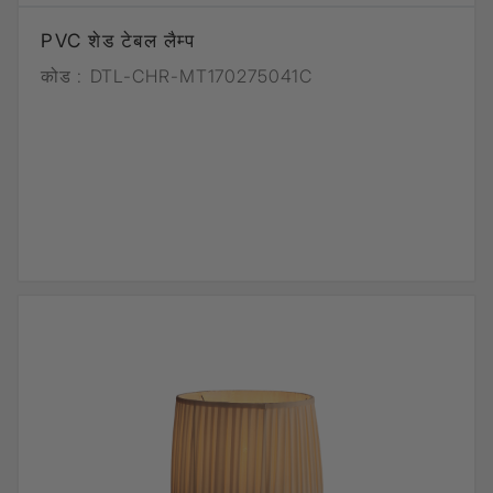
PVC शेड टेबल लैम्प
कोड :
DTL-CHR-MT170275041C