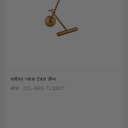
क्लीयर ग्लास टेबल लैम्प
कोड :
DTL-BRS-TL1260T