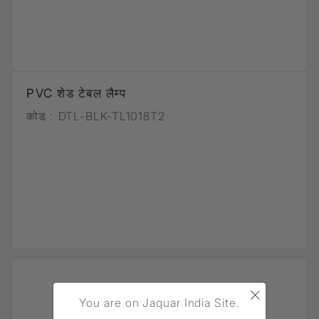
PVC शेड टेबल लैम्प
कोड :
DTL-BLK-TL1018T2
×
You are on Jaquar India Site.