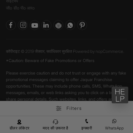
साइटमैप
जीo डीo पीo आरo
कॉपीराइट © 2019 जैक्वार, सर्वाधिकार सुरक्षित Powered by
nopCommerce.
*Caution: Beware of Fake Promotions or Offers
Please exercise caution and do not trust or engage with any fake
promotional messages claiming to offer Jaquar Franchise
opportunities. These may include phone calls, SMS, WhatsApp
messages, emails, or web links asking you to click on a link and
share personal details. Such websites, links, and offers are
fraudulent, misleading, and unauthorized. Interacting with these
Filters
communications may result in financial loss, identity theft, or
misuse of your personal information.
डीलर लोकेटर
मदद की ज़रूरत है
इन्क्वारी
WhatsApp
Jaquar & Company Private Limited does not endorse, authorize,