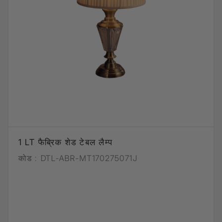
1 LT फैब्रिक शेड टेबल लैम्प
कोड :
DTL-ABR-MT170275071J