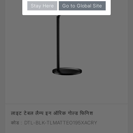
Stay Here
Go to Global Site
लाइट टेबल लैम्प इन ऑरिक गोल्ड फिनिश
कोड :
DTL-BLK-TLMATTEO195XACRY