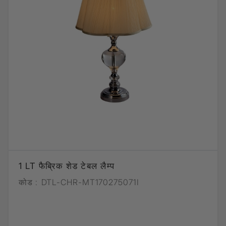
1 LT फैब्रिक शेड टेबल लैम्प
कोड :
DTL-CHR-MT170275071I