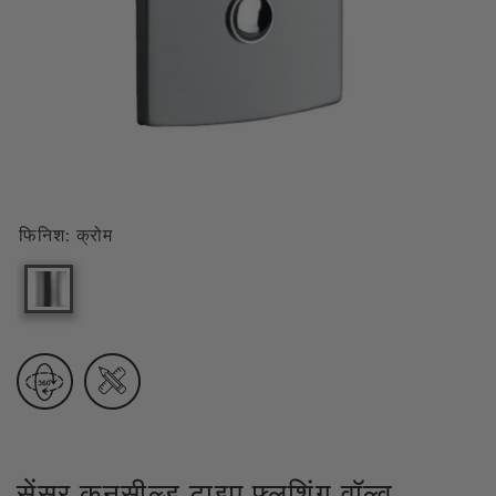
फिनिश:
क्रोम
सेंसर कनसील्ड टाइप फ्लशिंग वॉल्व