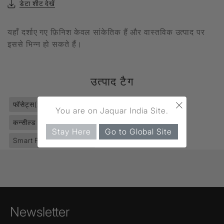
डेटा शीट देखें
यहाँ दर्शाए गए फ़िनिश केवल सांकेतिक हैं और वास्तविक उत्पाद पर
इससे भिन्न हो सकते हैं।
उत्पाद टैग
×
फॉसेट्स
(2811)
सेंसर टैप्स
(68)
यूरिनल्स एरिया
(7)
You are on Jaquar India Site.
कन्सील्ड टाइप फ्लशिंग वाल्व
(3)
सेंसोट्रॉनिक
(42)
Stay Here
Go to Global Site
Smart Product Bath
(61)
Newsletter