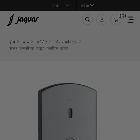
India
(0)
होम
बाथ
फॉसेट
सेंसर फ़ॉस्टस
सेंसर कनसील्ड टाइप फ्लशिंग वॉल्व