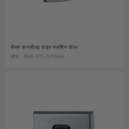
सेंसर कनसील्ड टाइप फ्लशिंग वॉल्व
कोड :
SNR-STL-51093N