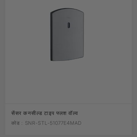
सेंसर कनसील्ड टाइप फ्लश वॉल्व
कोड :
SNR-STL-51077E4MAD