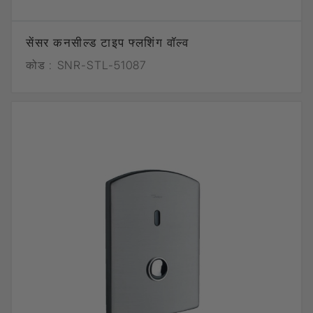
सेंसर कनसील्ड टाइप फ्लशिंग वॉल्व
कोड :
SNR-STL-51087