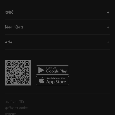
सपोर्ट
क्विक लिंक्स
ब्रांड
गोपनीयता नीति
कुकीज़ का उपयोग
साइटमैप