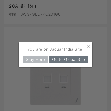
20A डीपी स्विच
कोड :
SWG-GLD-PC201G01
×
You are on Jaquar India Site.
Stay Here
Go to Global Site