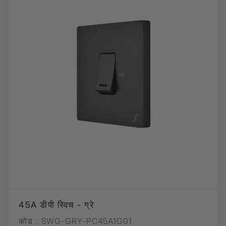
45A डीपी स्विच - ग्रे
कोड :
SWG-GRY-PC45A1G01