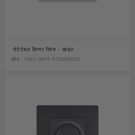
रोटेटेबल डिम्मर स्विच - व्हाइट
कोड :
SWG-WHT-PCMARD0S