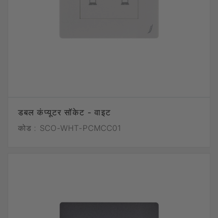
डबल कंप्यूटर सॉकेट - वाइट
कोड :
SCO-WHT-PCMCC01