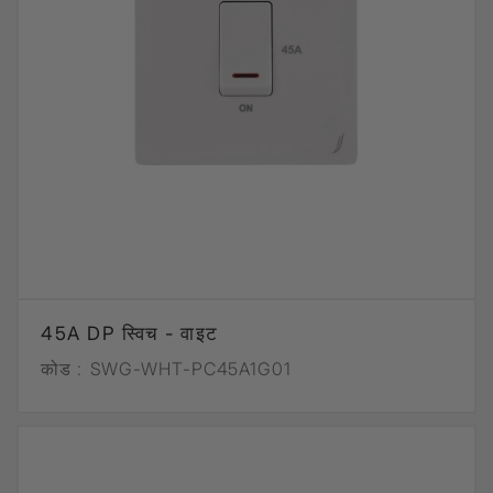
45A DP स्विच - वाइट
कोड :
SWG-WHT-PC45A1G01