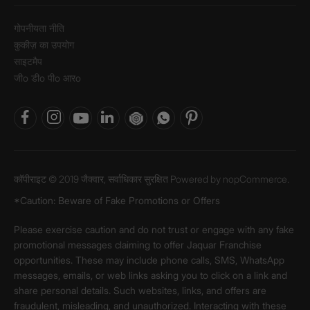
गोपनीयता नीति
कुकीज़ का उपयोग
साइटमैप
जीo डीo पीo आरo
कॉपीराइट © 2019 जैक्वार, सर्वाधिकार सुरक्षित Powered by
nopCommerce.
*Caution: Beware of Fake Promotions or Offers
Please exercise caution and do not trust or engage with any fake
promotional messages claiming to offer Jaquar Franchise
opportunities. These may include phone calls, SMS, WhatsApp
messages, emails, or web links asking you to click on a link and
share personal details. Such websites, links, and offers are
fraudulent, misleading, and unauthorized. Interacting with these