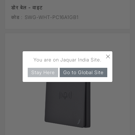
डोर बेल - वाइट
कोड :
SWG-WHT-PC16A1GB1
×
You are on Jaquar India Site.
Stay Here
Go to Global Site