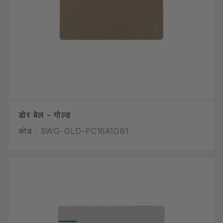
डोर बेल - गोल्ड
कोड :
SWG-GLD-PC16A1GB1