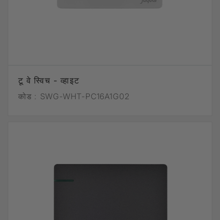
टू वे स्विच - व्हाइट
कोड :
SWG-WHT-PC16A1G02