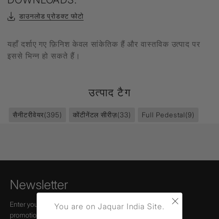
डाउनलोड प्रोडक्ट फोटो
यहाँ दर्शाए गए फ़िनिश केवल सांकेतिक हैं और वास्तविक उत्पाद पर
इससे भिन्न हो सकते हैं।
उत्पाद टैग
सैनीटरीवेयर
(395)
कोंटीनेंटल सीरीज़
(33)
Full Pedestal
(9)
Newsletter
×
Enter your email to receive news,
You are on Jaquar India Site.
promotions, and information about Jaquar.