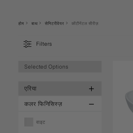
Lamp & Accessories
Mounting Accessories
Lamp
LED Driver
LED Strip Ligh
होम
बाथ
सेनिटरीवेयर
कोंटीनेंटल सीरीज़
स्विच
Filters
कार्बोनिक
क्रिस्टल
सॉकेट
Marbello
Automation
Selected Options
Residential
एरिया
कलर फिनिसिस्ज़
वाइट