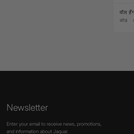
वॉल हँ
कोड :
Newsletter
Enter your email to receive news, promotions,
and information about Jaquar.