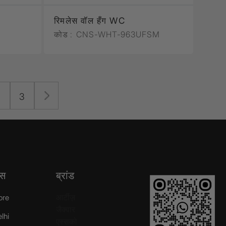
रिमलेस वॉल हँग WC
कोड :
CNS-WHT-963UFSM
2
3
्स
ब्रांड
आर्टीज़
ore
जैक्वार
elhi
एस्सको