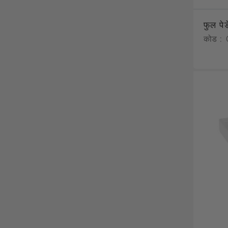
फुल प
कोड :