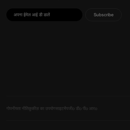
Subscribe
गोपनीयता नीति
कुकीज़ का उपयोग
साइटमैप
जीo डीo पीo आरo