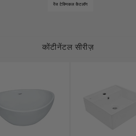
रेंज टेक्निकल कैटलॉग
Filament Bulb
t
कोंटीनेंटल सीरीज़
एल्यूर
Timbera