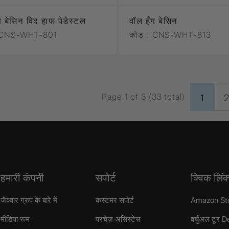
ग बेसिन विद हाफ पेडेस्टल
वॉल हँग बेसिन
CNS-WHT-801
कोड :
CNS-WHT-813
Page 1 of 3 (33 total)
1
हमारी कंपनी
सपोर्ट
क्विक लिंक
जैक्वार ग्रुप के बारे में
कस्टमर सपोर्ट
Amazon St
मीडिया रूम
परचेज़ असिस्टेंस
वर्चुअल टूर D