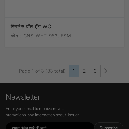
रिमलेस वॉल हँग WC
कोड :
CNS-WHT-963UFSM
Page 1 of 3 (33 total)
1
2
3
Newsletter
Enter your email to receive news,
promotions, and information about Jaquar.
Subscribe