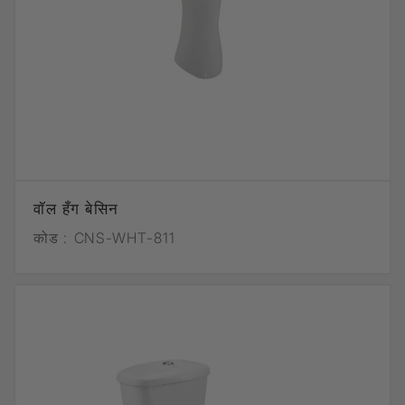
वॉल हँग बेसिन
कोड :
CNS-WHT-811