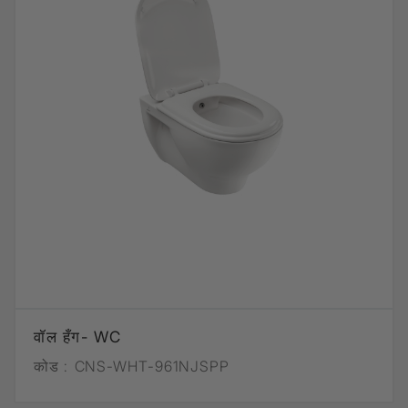
वॉल हँग- WC
कोड :
CNS-WHT-961NJSPP