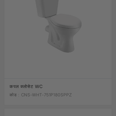
कपल क्लोसेट WC
कोड :
CNS-WHT-751P180SPPZ