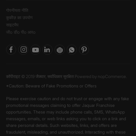
गोपनीयता नीति
कुकीज़ का उपयोग
साइटमैप
जीo डीo पीo आरo
कॉपीराइट © 2019 जैक्वार, सर्वाधिकार सुरक्षित Powered by
nopCommerce.
*Caution: Beware of Fake Promotions or Offers
Please exercise caution and do not trust or engage with any fake
promotional messages claiming to offer Jaquar Franchise
opportunities. These may include phone calls, SMS, WhatsApp
messages, emails, or web links asking you to click on a link and
share personal details. Such websites, links, and offers are
fraudulent, misleading, and unauthorized. Interacting with these