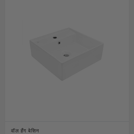
वॉल हँग बेसिन