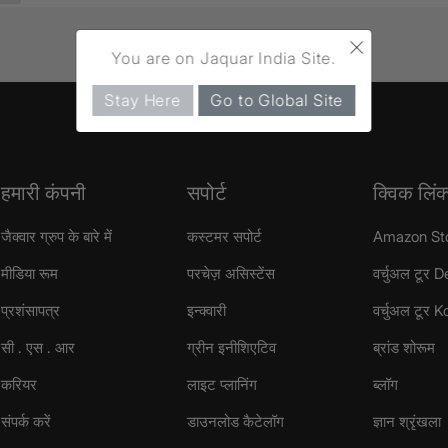
×
You are on Jaquar India Site.
Stay Here
Go to Global Site
हमारी कंपनी
सपोर्ट
क्विक लिंक
जैक्वार ग्रुप के बारे में
कस्टमर सपोर्ट
Amazon St
मीडिया रूम
परचेज़ असिस्टेंस
वर्चुअल टूर D
प्रशंसापत्र
इन्क्वारी
वर्चुअल टूर 
सी . एस . आर
ग्रीन इनीशिएटिव
ब्रांड शोरूम
करियर
लाइट प्लानिंग
ब्लॉग
संपर्क करें
डाउनलोड कैटेलॉग
ज्ञान श्रृंखला