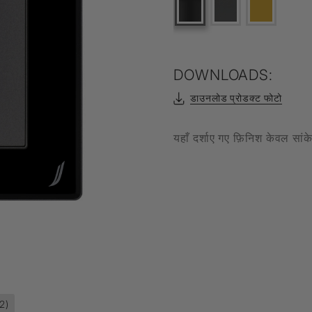
Filament Bulb
t
DOWNLOADS:
डाउनलोड प्रोडक्ट फोटो
एल्यूर
Timbera
यहाँ दर्शाए गए फ़िनिश केवल सां
12)