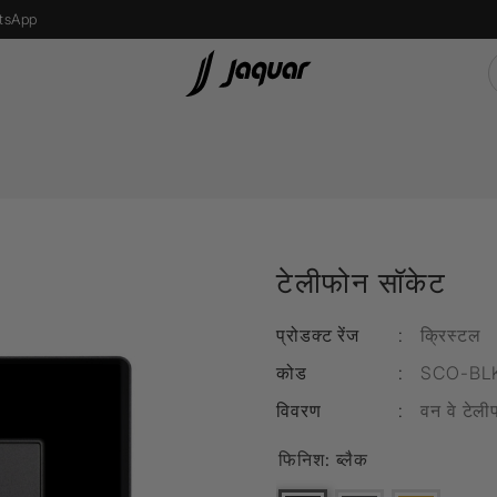
tsApp
s
Recessed Light
एलईडी बल्ब
टेलीफोन सॉकेट
Street Light
Bollard Light
प्रोडक्ट रेंज
:
क्रिस्टल
d
Wall Recessed
कोड
:
SCO-BL
विवरण
:
वन वे टेल
फ्लोर लैम्प्स
फिनिश:
ब्लैक