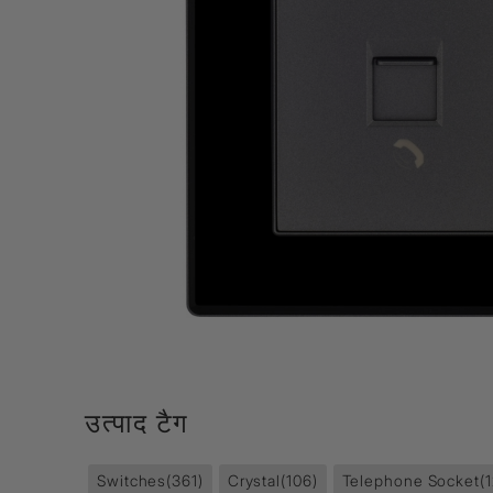
Lamp & Accessories
Mounting Accessories
Lamp
LED Driver
LED Strip Ligh
स्विच
कार्बोनिक
क्रिस्टल
सॉकेट
Marbello
Automation
Residential
उत्पाद टैग
Switches
(361)
Crystal
(106)
Telephone Socket
(