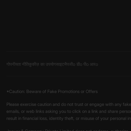
गोपनीयता नीति
कुकीज़ का उपयोग
साइटमैप
जीo डीo पीo आरo
*Caution: Beware of Fake Promotions or Offers
Please exercise caution and do not trust or engage with any fa
emails, or web links asking you to click on a link and share pers
result in financial loss, identity theft, or misuse of your personal i