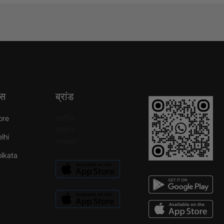
्स
ब्रांड
आर्टीज़
ore
जैक्वार
elhi
एस्सको
Kolkata