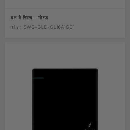
वन वे स्विच - गोल्ड
कोड :
SWG-GLD-GL16A1G01