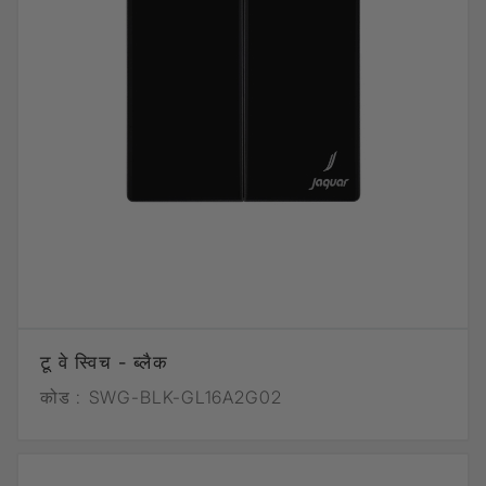
टू वे स्विच - ब्लैक
कोड :
SWG-BLK-GL16A2G02