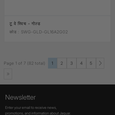
टू वे स्विच - गोल्ड
कोड :
SWG-GLD-GL16A2G02
Page 1 of 7 (82 total)
1
2
3
4
5
Newsletter
Enter your email to receive news,
promotions, and information about Jaquar.