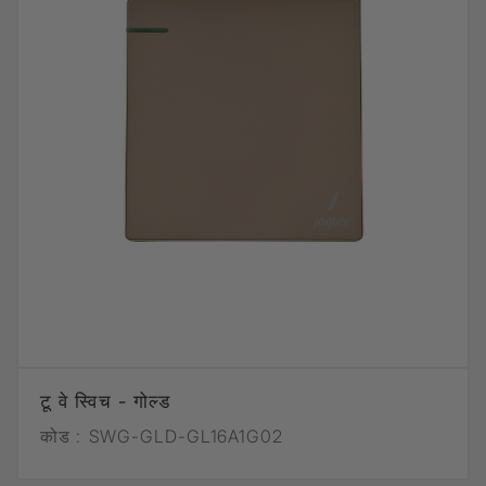
टू वे स्विच - गोल्ड
कोड :
SWG-GLD-GL16A1G02