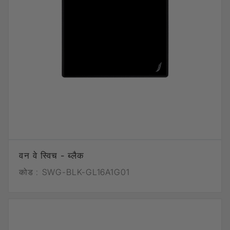
वन वे स्विच - ब्लैक
कोड :
SWG-BLK-GL16A1G01