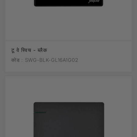
टू वे स्विच - ब्लैक
कोड :
SWG-BLK-GL16A1G02