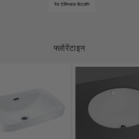
रेंज टेक्निकल कैटलॉग
Filament Bulb
t
फ्लोरेंटाइन
एल्यूर
Timbera