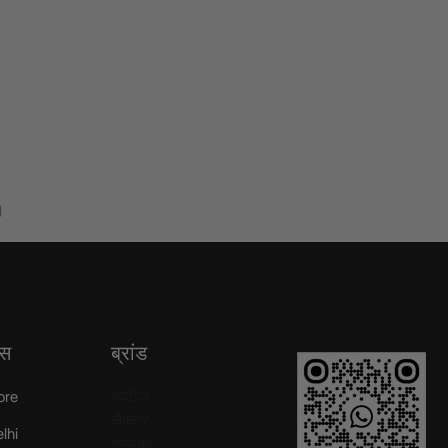
)
्स
ब्रांड
आर्टीज़
ore
जैक्वार
elhi
एस्सको