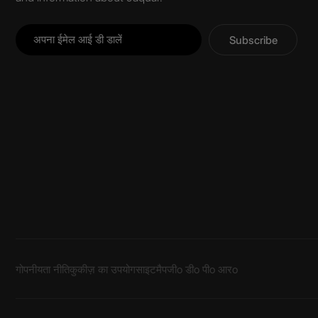
Subscribe
गोपनीयता नीति
कुकीज़ का उपयोग
साइटमैप
जीo डीo पीo आरo