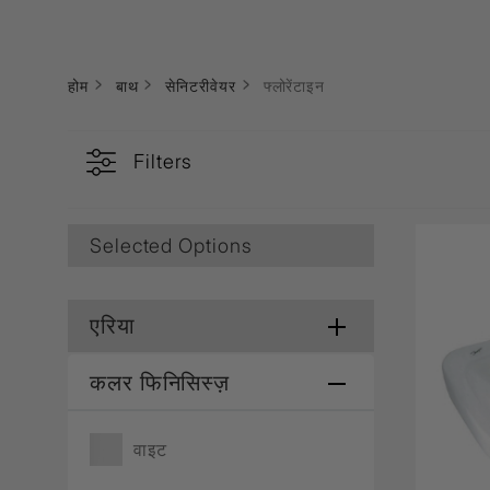
Lamp & Accessories
Mounting Accessories
Lamp
LED Driver
LED Strip Ligh
होम
बाथ
सेनिटरीवेयर
फ्लोरेंटाइन
स्विच
Filters
कार्बोनिक
क्रिस्टल
सॉकेट
Marbello
Automation
Selected Options
Residential
एरिया
कलर फिनिसिस्ज़
वाइट