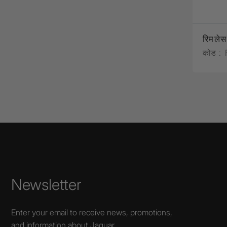
रिमलेस
कोड :
Newsletter
Enter your email to receive news, promotions,
and information about Jaquar.