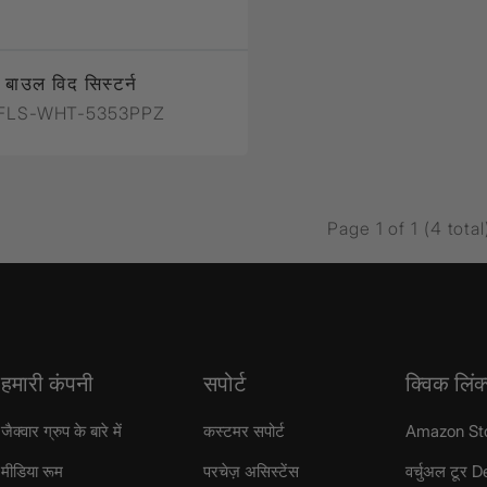
 बाउल विद सिस्टर्न
FLS-WHT-5353PPZ
Page 1 of 1 (4 total
हमारी कंपनी
सपोर्ट
क्विक लिंक
जैक्वार ग्रुप के बारे में
कस्टमर सपोर्ट
Amazon St
मीडिया रूम
परचेज़ असिस्टेंस
वर्चुअल टूर D