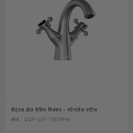
सेंट्रल होल बेसिन मिक्सर - स्टेनलेस स्टील
कोड :
QQP-SSF-7167BPM