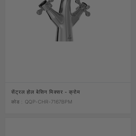
सेंट्रल होल बेसिन मिक्सर - क्रोम
कोड :
QQP-CHR-7167BPM