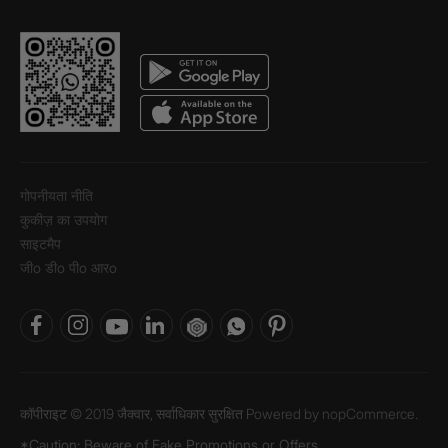
गोपनीयता नीति
कुकीज़ का उपयोग
साइटमैप
जीo डीo पीo आरo
कॉपीराइट © 2019 जैक्वार, सर्वाधिकार सुरक्षित Powered by
nopCommerce.
*Caution: Beware of Fake Promotions or Offers