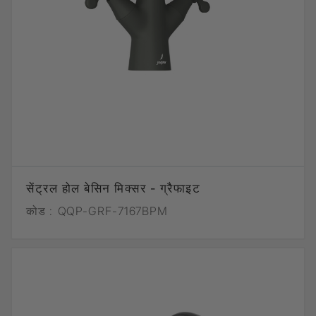
सेंट्रल होल बेसिन मिक्सर - ग्रैफाइट
कोड :
QQP-GRF-7167BPM