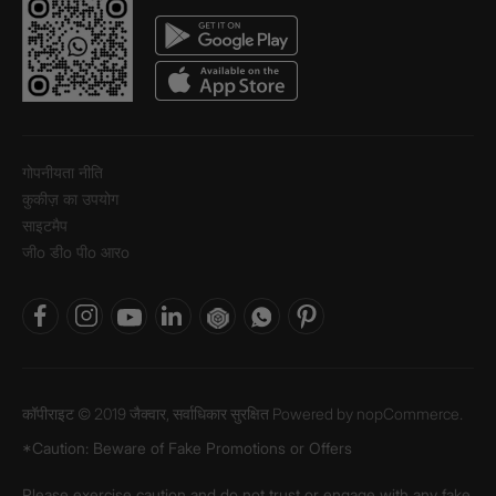
गोपनीयता नीति
कुकीज़ का उपयोग
साइटमैप
जीo डीo पीo आरo
कॉपीराइट © 2019 जैक्वार, सर्वाधिकार सुरक्षित Powered by
nopCommerce.
*Caution: Beware of Fake Promotions or Offers
Please exercise caution and do not trust or engage with any fake