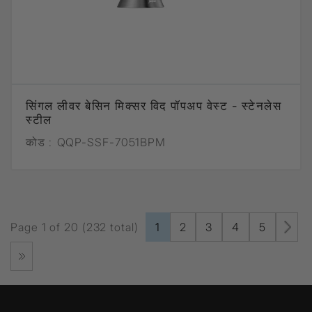
सिंगल लीवर बेसिन मिक्सर विद पॉपअप वेस्ट - स्टेनलेस
स्टील
कोड :
QQP-SSF-7051BPM
Page 1 of 20 (232 total)
1
2
3
4
5