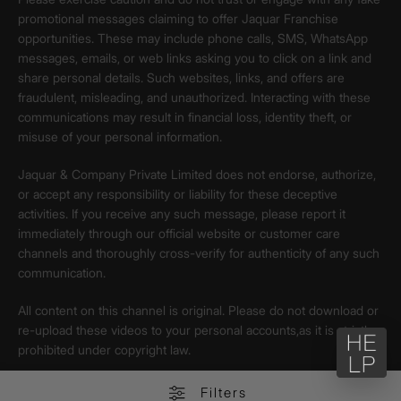
promotional messages claiming to offer Jaquar Franchise
opportunities. These may include phone calls, SMS, WhatsApp
messages, emails, or web links asking you to click on a link and
share personal details. Such websites, links, and offers are
fraudulent, misleading, and unauthorized. Interacting with these
communications may result in financial loss, identity theft, or
misuse of your personal information.
Jaquar & Company Private Limited does not endorse, authorize,
or accept any responsibility or liability for these deceptive
activities. If you receive any such message, please report it
immediately through our official website or customer care
channels and thoroughly cross-verify for authenticity of any such
communication.
All content on this channel is original. Please do not download or
re-upload these videos to your personal accounts,as it is strictly
prohibited under copyright law.
Filters