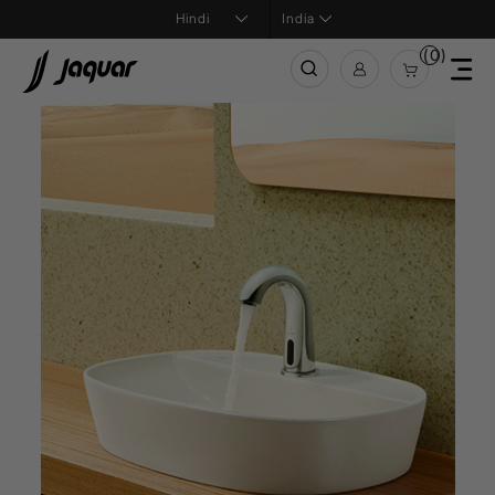
India
(0)