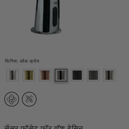
फिनिश:
ब्लैक क्रोम
सेंसर फॉसेट फॉर वॉश बेसिन