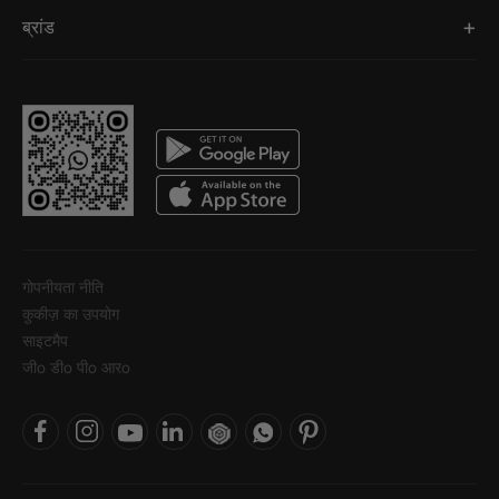
ब्रांड
गोपनीयता नीति
कुकीज़ का उपयोग
साइटमैप
जीo डीo पीo आरo