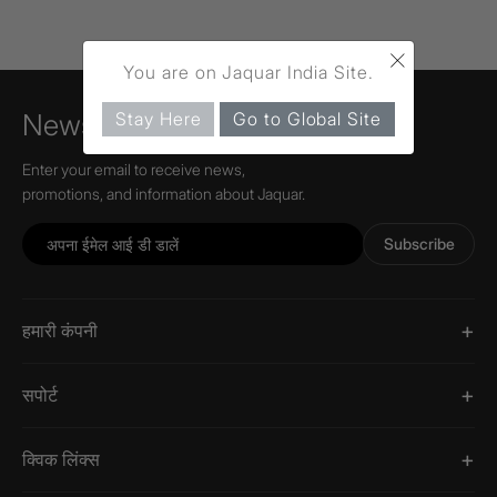
×
You are on Jaquar India Site.
Newsletter
Stay Here
Go to Global Site
Enter your email to receive news,
promotions, and information about Jaquar.
Subscribe
हमारी कंपनी
सपोर्ट
क्विक लिंक्स