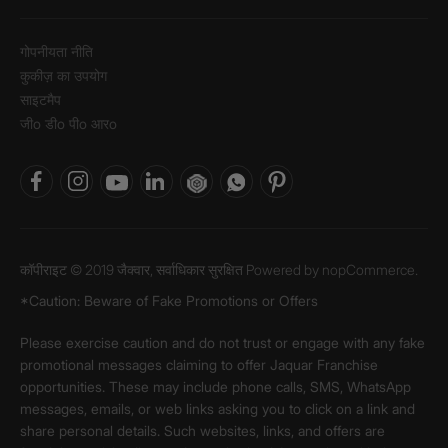
गोपनीयता नीति
कुकीज़ का उपयोग
साइटमैप
जीo डीo पीo आरo
कॉपीराइट © 2019 जैक्वार, सर्वाधिकार सुरक्षित Powered by
nopCommerce.
*Caution: Beware of Fake Promotions or Offers
Please exercise caution and do not trust or engage with any fake
promotional messages claiming to offer Jaquar Franchise
opportunities. These may include phone calls, SMS, WhatsApp
messages, emails, or web links asking you to click on a link and
share personal details. Such websites, links, and offers are