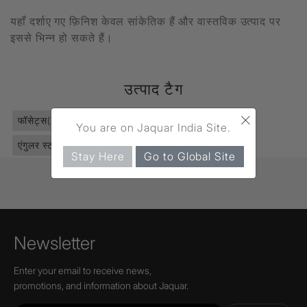
यहाँ दर्शाए गए फ़िनिश केवल सांकेतिक हैं और वास्तविक उत्पाद पर
इससे भिन्न हो सकते हैं।
उत्पाद टैग
×
फॉसेट्स
(2811)
क्वार्टर टर्न
(1119)
टैप्स
(303)
You are on Jaquar India Site.
एंगुलर स्टॉप कॉक
(82)
Queen's Prime
(264)
Stay Here
Go to Global Site
Newsletter
Enter your email to receive news,
promotions, and information about Jaquar.