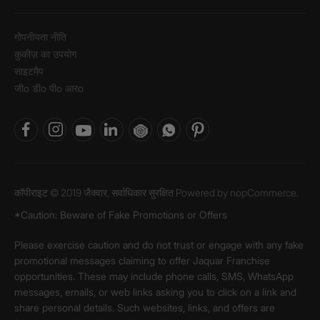
गोपनीयता नीति
कुकीज़ का उपयोग
साइटमैप
जीo डीo पीo आरo
कॉपीराइट © 2019 जैक्वार, सर्वाधिकार सुरक्षित Powered by
nopCommerce.
*Caution: Beware of Fake Promotions or Offers
Please exercise caution and do not trust or engage with any fake
promotional messages claiming to offer Jaquar Franchise
opportunities. These may include phone calls, SMS, WhatsApp
messages, emails, or web links asking you to click on a link and
share personal details. Such websites, links, and offers are