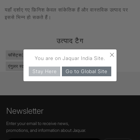
यहाँ दर्शाए गए फ़िनिश केवल सांकेतिक हैं और वास्तविक उत्पाद पर
इससे भिन्न हो सकते हैं।
उत्पाद टैग
×
फॉसेट्स
(2811)
क्वार्टर टर्न
(1119)
टैप्स
(303)
You are on Jaquar India Site.
एंगुलर स्टॉप कॉक
(82)
विनेट प्राइम
(263)
Stay Here
Go to Global Site
Newsletter
Enter your email to receive news,
promotions, and information about Jaquar.