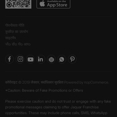
गोपनीयता नीति
कुकीज़ का उपयोग
साइटमैप
जीo डीo पीo आरo
कॉपीराइट © 2019 जैक्वार, सर्वाधिकार सुरक्षित Powered by
nopCommerce.
*Caution: Beware of Fake Promotions or Offers
Please exercise caution and do not trust or engage with any fake
promotional messages claiming to offer Jaquar Franchise
opportunities. These may include phone calls, SMS, WhatsApp