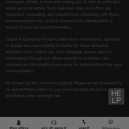
messages, emails, or web links asking you to click on a link and
share personal details. Such websites, links, and offers are
fraudulent, misleading, and unauthorized. Interacting with these
communications may result in financial loss, identity theft, or
misuse of your personal information.
Jaquar & Company Private Limited does not endorse, authorize,
or accept any responsibility or liability for these deceptive
activities. If you receive any such message, please report it
immediately through our official website or customer care
channels and thoroughly cross-verify for authenticity of any such
communication.
All content on this channel is original. Please do not download or
re-upload these videos to your personal accounts,as it is strictly
prohibited under copyright law.
डीलर लोकेटर
मदद की ज़रूरत है
इन्क्वारी
WhatsApp