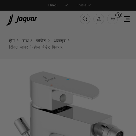
India
(0)
होम
बाथ
फॉसेट
अलाइव
सिंगल लीवर 1-होल बिडेट मिक्सर