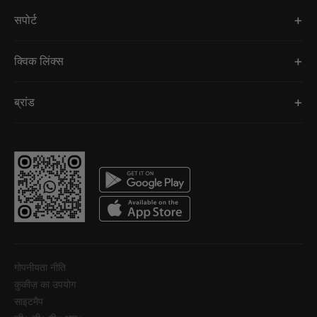
सपोर्ट
क्विक लिंक्स
ब्रांड
गोपनीयता नीति
कुकीज़ का उपयोग
साइटमैप