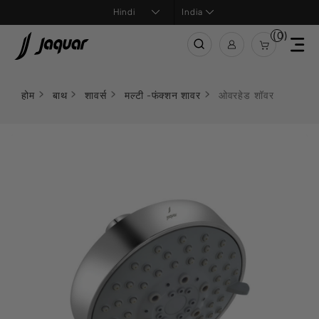
India
(0)
होम
बाथ
शावर्स
मल्टी -फंक्शन शावर
ओवरहेड शॉवर