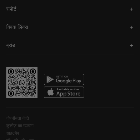
सपोर्ट
क्विक लिंक्स
ब्रांड
गोपनीयता नीति
कुकीज़ का उपयोग
साइटमैप