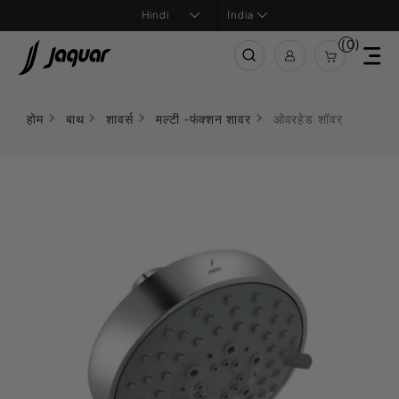
India
(0)
होम
बाथ
शावर्स
मल्टी -फंक्शन शावर
ओवरहेड शॉवर