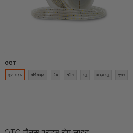
CCT
कूल वाइट
वॉर्म वाइट
रेड
ग्रीन
ब्लू
आइस ब्लू
एम्बर
OTC जैनुस प्राइम रोप लाइट