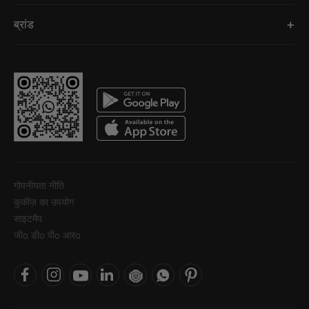
ब्रांड
गोपनीयता नीति
कुकीज़ का उपयोग
साइटमैप
जीo डीo पीo आरo