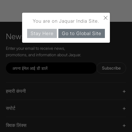
×
You are on Jaquar India Site.
Stay Here
Go to Global Site
Newsletter
Enter your email to receive news,
promotions, and information about Jaquar.
Subscribe
हमारी कंपनी
सपोर्ट
क्विक लिंक्स