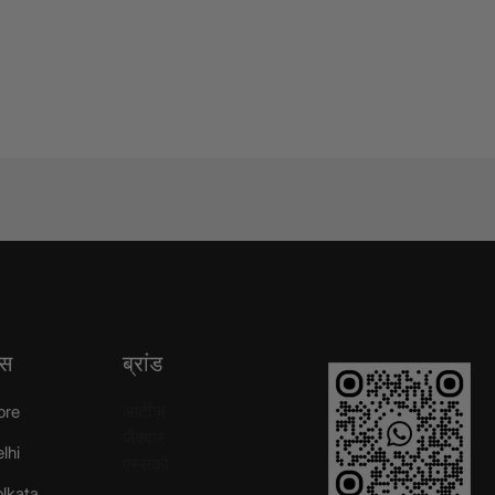
्स
ब्रांड
आर्टीज़
ore
जैक्वार
elhi
एस्सको
Kolkata