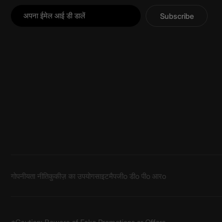
Subscribe
गोपनीयता नीति
कुकीज़ का उपयोग
साइटमैप
जीo डीo पीo आरo