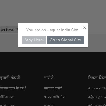
×
You are on Jaquar India Site.
ेसिन मिक्सर
(332)
ओर्नामिक्स प्राइम
(234)
Stay Here
Go to Global Site
हमारी कंपनी
सपोर्ट
क्विक लिंक
जैक्वार ग्रुप के बारे में
कस्टमर सपोर्ट
Amazon St
मीडिया रूम
परचेज़ असिस्टेंस
वर्चुअल टूर D
प्रशंसापत्र
इन्क्वारी
वर्चुअल टूर 