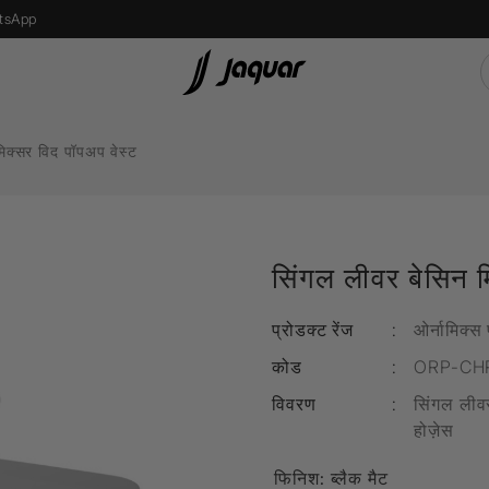
tsApp
मिक्सर विद पॉपअप वेस्ट
s
Recessed Light
एलईडी बल्ब
सिंगल लीवर बेसिन म
Street Light
Bollard Light
प्रोडक्ट रेंज
:
ओर्नामिक्स 
d
Wall Recessed
कोड
:
ORP-CH
विवरण
:
सिंगल लीवर
होज़ेस
फ्लोर लैम्प्स
फिनिश:
ब्लैक मैट