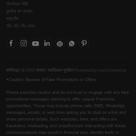
गोपनीयता नीति
कुकीज़ का उपयोग
साइटमैप
जीo डीo पीo आरo
कॉपीराइट © 2019 जैक्वार, सर्वाधिकार सुरक्षित Powered by
nopCommerce.
*Caution: Beware of Fake Promotions or Offers
Please exercise caution and do not trust or engage with any fake
promotional messages claiming to offer Jaquar Franchise
opportunities. These may include phone calls, SMS, WhatsApp
messages, emails, or web links asking you to click on a link and
share personal details. Such websites, links, and offers are
fraudulent, misleading, and unauthorized. Interacting with these
communications may result in financial loss, identity theft, or