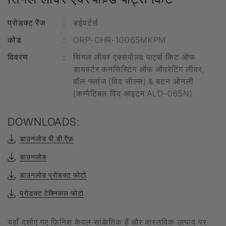
प्रोडक्ट रेंज
:
डईवर्टर्स
कोड
:
ORP-CHR-10065MKPM
विवरण
:
सिंगल लीवर एक्सपोज़्ड पार्ट्स किट ऑफ
डायवर्टर कनसिस्टिंग ऑफ ऑपरेटिंग लीवर,
वॉल फ्लांज (विद सील्स) & बटन ओनली
(कम्पैटिबल विद आइटम ALD-065N)
DOWNLOADS:
डाउनलोड पी.डी.ऍफ़
डाउनलोड
डाउनलोड प्रोडक्ट फोटो
प्रोडक्ट टेक्निकल फोटो
यहाँ दर्शाए गए फ़िनिश केवल सांकेतिक हैं और वास्तविक उत्पाद पर