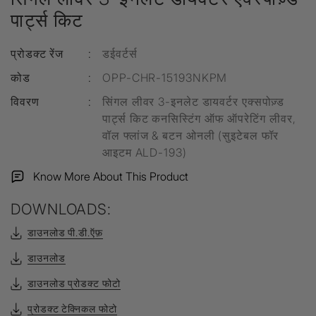
पार्ट्स किट
प्रोडक्ट रेंज
:
डईवर्टर्स
कोड
:
OPP-CHR-15193NKPM
विवरण
:
सिंगल लीवर 3-इनलेट डायवर्टर एक्सपोज़्ड
पार्ट्स किट कनसिस्टिंग ऑफ ऑपरेटिंग लीवर,
वॉल फ्लांज & बटन ओनली (सुइटेबल फॉर
आइटम ALD-193)
Know More About This Product
DOWNLOADS:
डाउनलोड पी.डी.ऍफ़
डाउनलोड
डाउनलोड प्रोडक्ट फोटो
प्रोडक्ट टेक्निकल फोटो