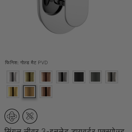
फिनिश:
गोल्ड मैट PVD
सिंगल लीवर 3-इनलेट डायवर्टर एक्स्पोज़्ड