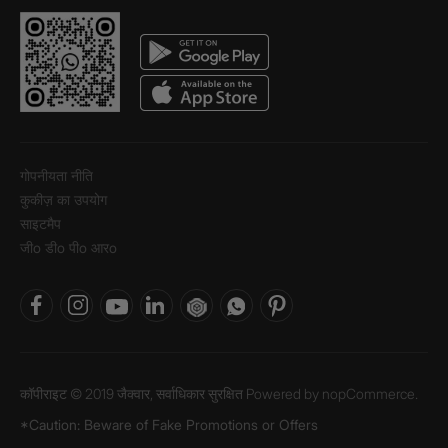
गोपनीयता नीति
कुकीज़ का उपयोग
साइटमैप
जीo डीo पीo आरo
कॉपीराइट © 2019 जैक्वार, सर्वाधिकार सुरक्षित Powered by
nopCommerce.
*Caution: Beware of Fake Promotions or Offers