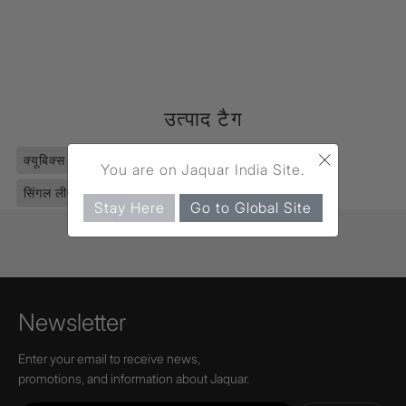
उत्पाद टैग
×
क्यूबिक्स प्राइम
(491)
फॉसेट्स
(2811)
बेसिन एरिया
(531)
You are on Jaquar India Site.
सिंगल लीवर
(1295)
टॉल बॉय
(65)
Stay Here
Go to Global Site
Newsletter
Enter your email to receive news,
promotions, and information about Jaquar.