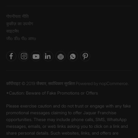
गोपनीयता नीति
कुकीज़ का उपयोग
साइटमैप
जीo डीo पीo आरo
कॉपीराइट © 2019 जैक्वार, सर्वाधिकार सुरक्षित Powered by
nopCommerce.
*Caution: Beware of Fake Promotions or Offers
Please exercise caution and do not trust or engage with any fake
promotional messages claiming to offer Jaquar Franchise
opportunities. These may include phone calls, SMS, WhatsApp
messages, emails, or web links asking you to click on a link and
share personal details. Such websites, links, and offers are