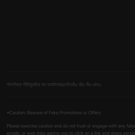
गोपनीयता नीति
कुकीज़ का उपयोग
साइटमैप
जीo डीo पीo आरo
*Caution: Beware of Fake Promotions or Offers
Please exercise caution and do not trust or engage with any fa
emails, or web links asking you to click on a link and share pers