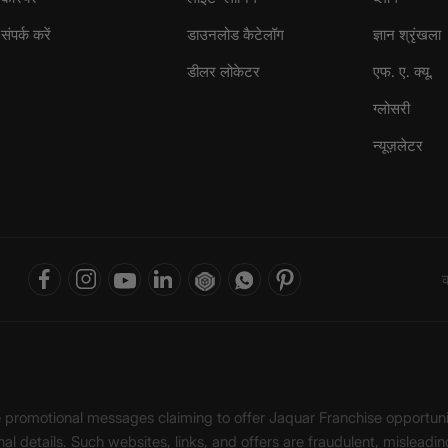
संपर्क करें
डाउनलोड कैटेलॉग
ज्ञान श्रृंखला
डीलर लोकेटर
एफ. ए. क्यू.
ग्लोसरी
न्यूज़लेटर
क
ke promotional messages claiming to offer Jaquar Franchise opport
onal details. Such websites, links, and offers are fraudulent, misle