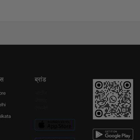
्स
ब्रांड
आर्टीज़
ore
जैक्वार
elhi
एस्सको
Kolkata