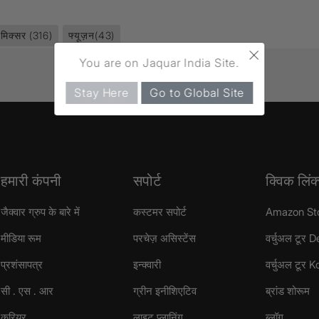
 मिक्सर
(316)
फ्यूज़न
(43)
×
You are on Jaquar India Site.
Stay Here
Go to Global Site
हमारी कंपनी
सपोर्ट
क्विक लिंक
जैक्वार ग्रुप के बारे में
कस्टमर सपोर्ट
Amazon St
मीडिया रूम
परचेज़ असिस्टेंस
वर्चुअल टूर D
प्रशंसापत्र
इन्क्वारी
वर्चुअल टूर 
सी . एस . आर
ग्रीन इनीशिएटिव
ब्रांड शोरूम
करियर
लाइट प्लानिंग
ब्लॉग