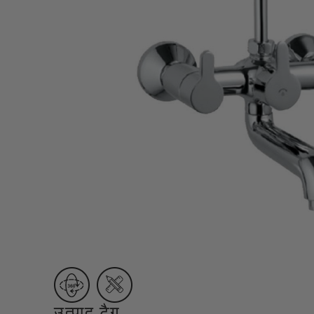
Lamp & Accessories
Mounting Accessories
Lamp
LED Driver
LED Strip Ligh
स्विच
कार्बोनिक
क्रिस्टल
सॉकेट
Marbello
Automation
Residential
उत्पाद टैग