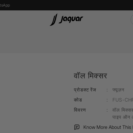
tsApp
s
Recessed Light
एलईडी बल्ब
वॉल मिक्सर
Street Light
Bollard Light
प्रोडक्ट रेंज
:
फ्यूज़न
d
Wall Recessed
कोड
:
FUS-CH
विवरण
:
वॉल मिक्सर
पाइप ऑन अप
फ्लोर लैम्प्स
Know More About This 