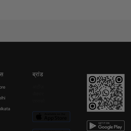
्स
ब्रांड
आर्टीज़
ore
जैक्वार
elhi
एस्सको
Kolkata