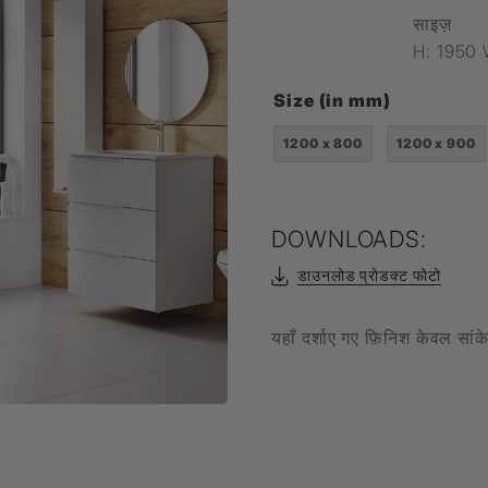
साइज़
H: 1950 
Filament Bulb
t
Size (in mm)
1200 x 800
1200 x 900
एल्यूर
Timbera
DOWNLOADS:
डाउनलोड प्रोडक्ट फोटो
यहाँ दर्शाए गए फ़िनिश केवल सां