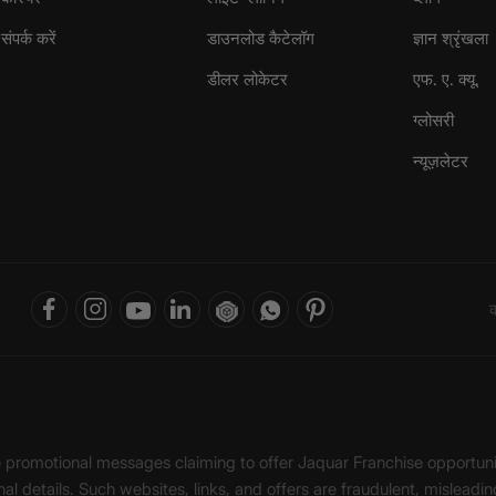
संपर्क करें
डाउनलोड कैटेलॉग
ज्ञान श्रृंखला
डीलर लोकेटर
एफ. ए. क्यू.
ग्लोसरी
न्यूज़लेटर
क
ke promotional messages claiming to offer Jaquar Franchise opport
onal details. Such websites, links, and offers are fraudulent, misle