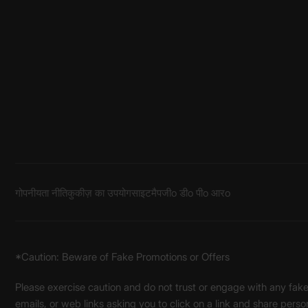
गोपनीयता नीति
कुकीज़ का उपयोग
साइटमैप
जीo डीo पीo आरo
*Caution: Beware of Fake Promotions or Offers
Please exercise caution and do not trust or engage with any fa
emails, or web links asking you to click on a link and share pers