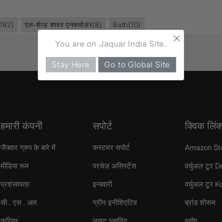
(182)
एल-शेप्ड शावर एनक्लोज़र
(8)
Bath
(10)
×
You are on Jaquar India Site.
Stay Here
Go to Global Site
हमारी कंपनी
सपोर्ट
क्विक लिंक
जैक्वार ग्रुप के बारे में
कस्टमर सपोर्ट
Amazon St
मीडिया रूम
परचेज़ असिस्टेंस
वर्चुअल टूर D
प्रशंसापत्र
इन्क्वारी
वर्चुअल टूर 
सी . एस . आर
ग्रीन इनीशिएटिव
ब्रांड शोरूम
करियर
लाइट प्लानिंग
ब्लॉग