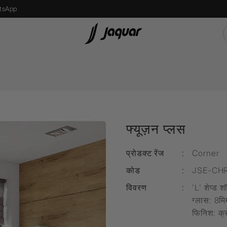
tsApp
s
Recessed Light
एलईडी बल्ब
फ्यूज़न प्लस
Street Light
Bollard Light
प्रोडक्ट रेंज
:
Corner
d
Wall Recessed
कोड
:
JSE-CH
विवरण
:
'L' शेप्ड 
ग्लास
: 8मि
फ्लोर लैम्प्स
फिनिश
: क्