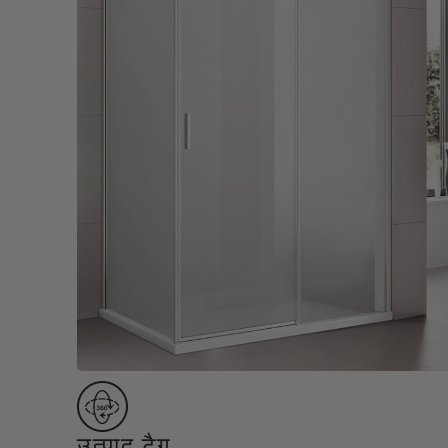
Lamp & Accessories
Mounting Accessories
Lamp
LED Driver
LED Strip Ligh
स्विच
कार्बोनिक
क्रिस्टल
सॉकेट
Marbello
Automation
Residential
उत्पाद टैग