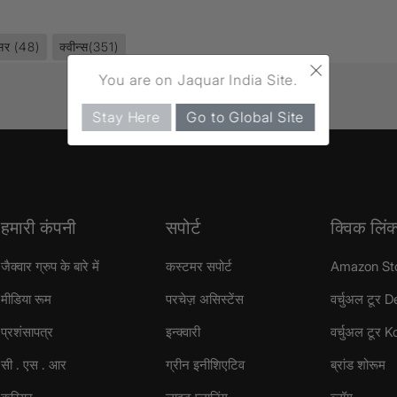
्सर
(48)
क्वीन्स
(351)
×
You are on Jaquar India Site.
Stay Here
Go to Global Site
हमारी कंपनी
सपोर्ट
क्विक लिंक
जैक्वार ग्रुप के बारे में
कस्टमर सपोर्ट
Amazon St
मीडिया रूम
परचेज़ असिस्टेंस
वर्चुअल टूर D
प्रशंसापत्र
इन्क्वारी
वर्चुअल टूर 
सी . एस . आर
ग्रीन इनीशिएटिव
ब्रांड शोरूम