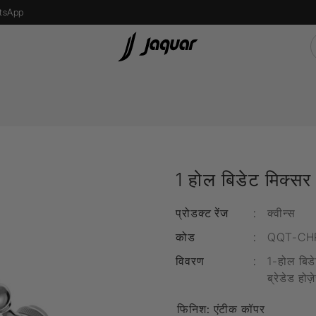
tsApp
s
Recessed Light
एलईडी बल्ब
1 होल बिडेट मिक्सर
Street Light
Bollard Light
प्रोडक्ट रेंज
:
क्वीन्स
d
Wall Recessed
कोड
:
QQT-CH
विवरण
:
1-होल बिडे
ब्रेडेड होज़
फ्लोर लैम्प्स
फिनिश:
एंटीक कॉपर