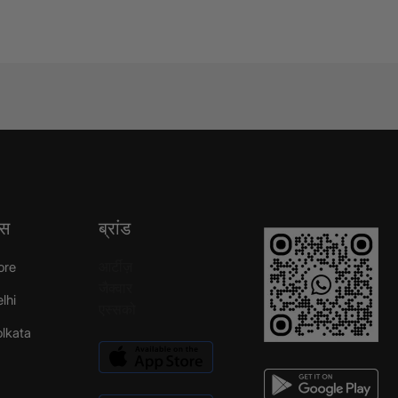
्स
ब्रांड
आर्टीज़
ore
जैक्वार
elhi
एस्सको
Kolkata