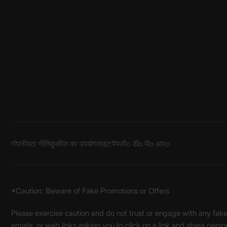
गोपनीयता नीति
कुकीज़ का उपयोग
साइटमैप
जीo डीo पीo आरo
*Caution: Beware of Fake Promotions or Offers
Please exercise caution and do not trust or engage with any fa
emails, or web links asking you to click on a link and share pers