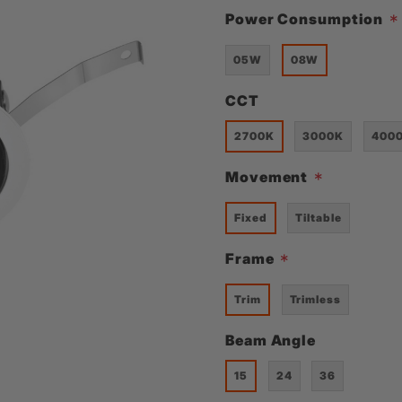
Power Consumption
*
Filament Bulb
t
05W
08W
CCT
2700K
3000K
400
एल्यूर
Timbera
Movement
*
Fixed
Tiltable
Frame
*
Trim
Trimless
Beam Angle
15
24
36