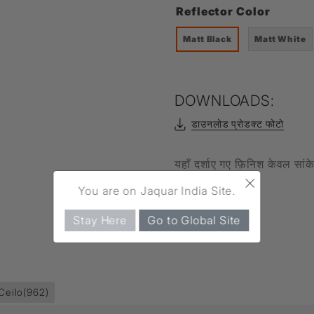
Reflector Color
Matt Black
Matt White
DOWNLOADS:
डाउनलोड प्रोडक्ट फोटो
यहाँ दर्शाए गए फ़िनिश केवल सां
×
You are on Jaquar India Site.
Stay Here
Go to Global Site
Ceilo
(962)