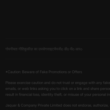
गोपनीयता नीति
कुकीज़ का उपयोग
साइटमैप
जीo डीo पीo आरo
*Caution: Beware of Fake Promotions or Offers
Please exercise caution and do not trust or engage with any fa
emails, or web links asking you to click on a link and share pers
result in financial loss, identity theft, or misuse of your personal i
Jaquar & Company Private Limited does not endorse, authorize, or 