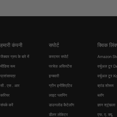
हमारी कंपनी
सपोर्ट
क्विक लिंक
जैक्वार ग्रुप के बारे में
कस्टमर सपोर्ट
Amazon St
मीडिया रूम
परचेज़ असिस्टेंस
वर्चुअल टूर D
प्रशंसापत्र
इन्क्वारी
वर्चुअल टूर 
सी . एस . आर
ग्रीन इनीशिएटिव
ब्रांड शोरूम
करियर
लाइट प्लानिंग
ब्लॉग
संपर्क करें
डाउनलोड कैटेलॉग
ज्ञान श्रृंखला
डीलर लोकेटर
एफ. ए. क्यू.