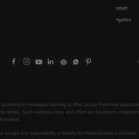
ग्लोसरी
न्यूज़लेटर
क
ke promotional messages claiming to offer Jaquar Franchise opport
onal details. Such websites, links, and offers are fraudulent, misle
nformation.
accept any responsibility or liability for these deceptive activities