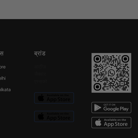
्स
ब्रांड
आर्टीज़
ore
जैक्वार
elhi
एस्सको
Kolkata