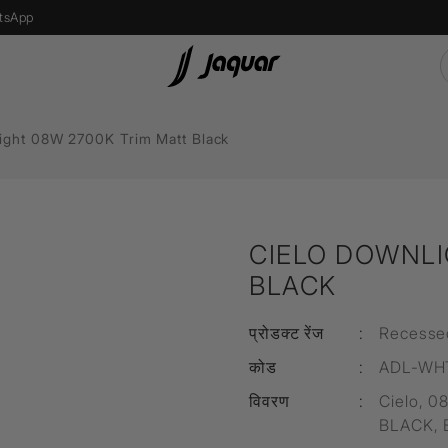
tsApp
ight 08W 2700K Trim Matt Black
s
Recessed Light
एलईडी बल्ब
CIELO DOWNLI
Street Light
BLACK
Bollard Light
d
Wall Recessed
प्रोडक्ट रेंज
:
Recesse
कोड
:
ADL-WH
फ्लोर लैम्प्स
विवरण
:
Cielo, 0
BLACK, E