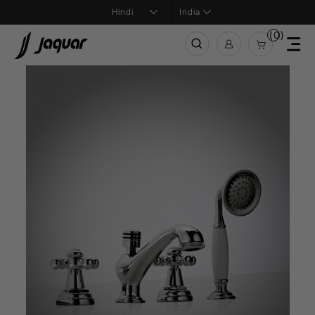
India
(0)