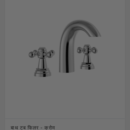
बाथ टब फिलर - क्रोम