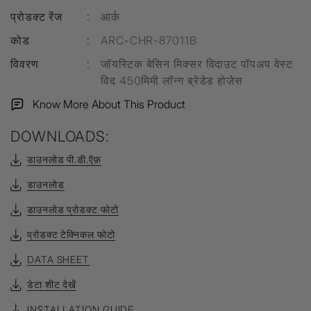
प्रोडक्ट रेंज
:
आर्क
कोड
:
ARC-CHR-87011B
विवरण
:
जॉयस्टिक बेसिन मिक्सर विदाउट पॉपअप वेस्ट
विद 450मिमी लॉन्ग ब्रेडेड होज़ेस
Know More About This Product
DOWNLOADS:
डाउनलोड पी.डी.ऍफ़
डाउनलोड
डाउनलोड प्रोडक्ट फोटो
प्रोडक्ट टेक्निकल फोटो
DATA SHEET
डेटा शीट देखें
INSTALLATION GUIDE