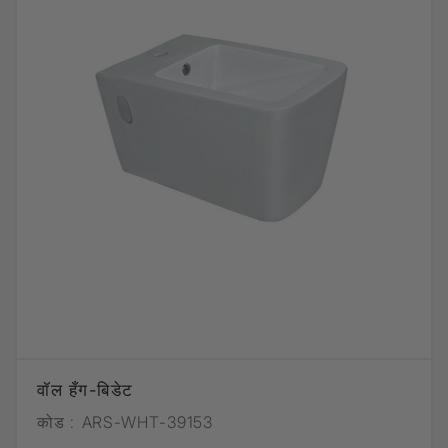
वॉल हँग-बिडेट
कोड :
ARS-WHT-39153