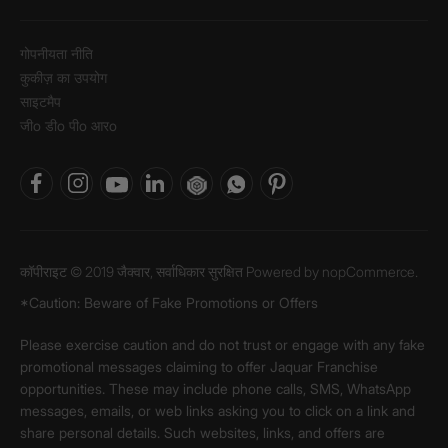
गोपनीयता नीति
कुकीज़ का उपयोग
साइटमैप
जीo डीo पीo आरo
कॉपीराइट © 2019 जैक्वार, सर्वाधिकार सुरक्षित Powered by
nopCommerce.
*Caution: Beware of Fake Promotions or Offers
Please exercise caution and do not trust or engage with any fake
promotional messages claiming to offer Jaquar Franchise
opportunities. These may include phone calls, SMS, WhatsApp
messages, emails, or web links asking you to click on a link and
share personal details. Such websites, links, and offers are