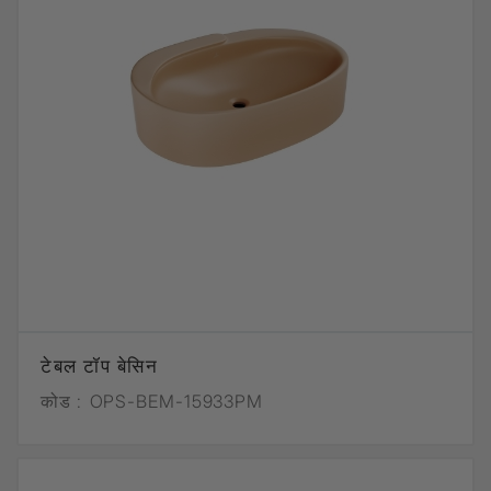
टेबल टॉप बेसिन
कोड :
OPS-BEM-15933PM