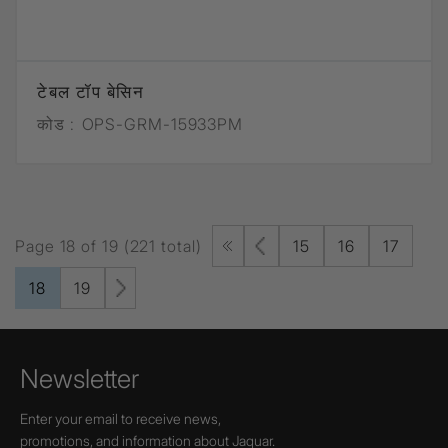
टेबल टॉप बेसिन
कोड :
OPS-GRM-15933PM
Page 18 of 19 (221 total)
15
16
17
18
19
Newsletter
Enter your email to receive news,
promotions, and information about Jaquar.