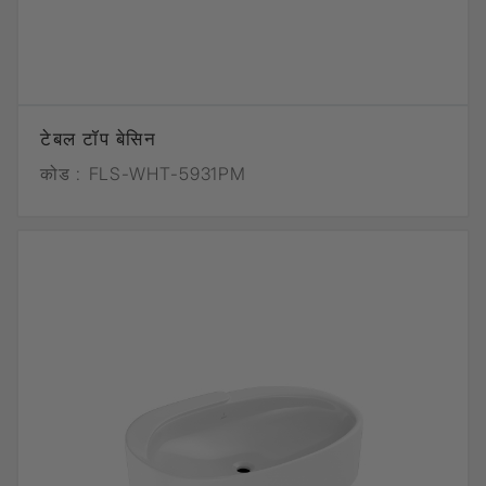
टेबल टॉप बेसिन
कोड :
FLS-WHT-5931PM