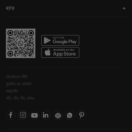
ब्रांड
गोपनीयता नीति
कुकीज़ का उपयोग
साइटमैप
जीo डीo पीo आरo