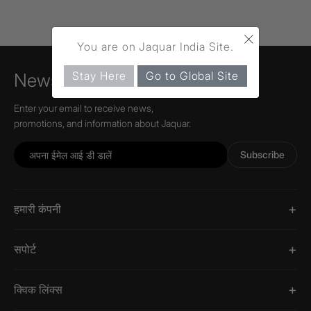
×
You are on Jaquar India Site.
Stay Here
Go to Global Site
Newsletter
Enter your email to receive news,
promotions, and information about Jaquar.
Subscribe
हमारी कंपनी
सपोर्ट
क्विक लिंक्स