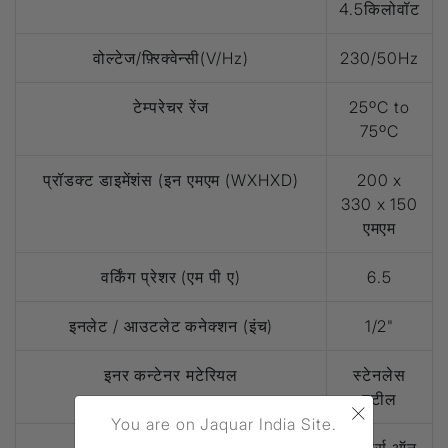
4.5किलोवॉट
वोल्टेज/फ़्रिक्वेन्सी(V/Hz)
230/50Hz
टेम्परेचर रेंज
25ºC to
75ºC
प्रॉडक्ट डाइमेंशंस (इन एमएम (WXHXD)
200 x
330 x 150
एमएम
वर्किंग प्रेशर (एम पी ए)
6.5
इनलेट / आउटलेट कनेक्शन (इंच)
1/2"
इनर कन्टेनर मटेरियल
स्टेनलेस
स्टील
×
You are on Jaquar India Site.