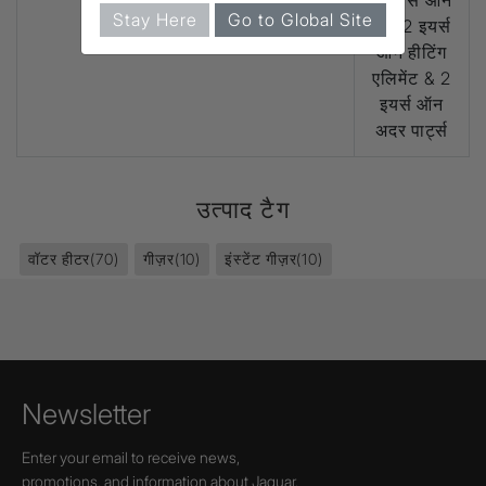
वॉरन्टी
5 इयर्स ऑन
Stay Here
Go to Global Site
टैंक,2 इयर्स
ऑन हीटिंग
एलिमेंट & 2
इयर्स ऑन
अदर पार्ट्स
उत्पाद टैग
वॉटर हीटर
(70)
गीज़र
(10)
इंस्टेंट गीज़र
(10)
Newsletter
Enter your email to receive news,
promotions, and information about Jaquar.