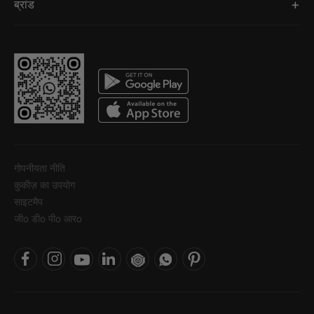
ब्रांड
गोपनीयता नीति
कुकीज़ का उपयोग
साइटमैप
जीo डीo पीo आरo