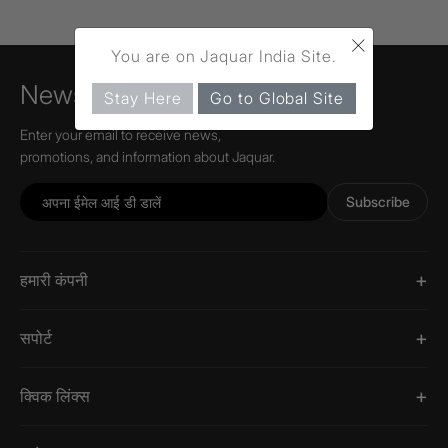
×
You are on Jaquar India Site.
Newsletter
Stay Here
Go to Global Site
Enter your email to receive news,
promotions, and information about Jaquar.
Subscribe
हमारी कंपनी
सपोर्ट
क्विक लिंक्स