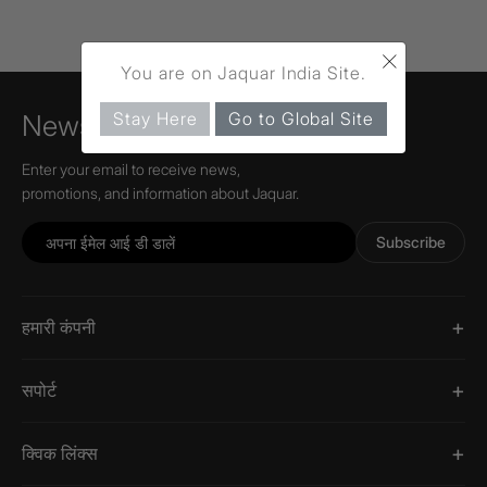
×
You are on Jaquar India Site.
Stay Here
Go to Global Site
Newsletter
Enter your email to receive news,
promotions, and information about Jaquar.
Subscribe
हमारी कंपनी
सपोर्ट
क्विक लिंक्स