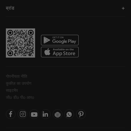
ब्रांड
गोपनीयता नीति
कुकीज़ का उपयोग
साइटमैप
जीo डीo पीo आरo