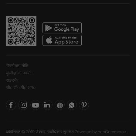
गोपनीयता नीति
कुकीज़ का उपयोग
साइटमैप
जीo डीo पीo आरo
कॉपीराइट © 2019 जैक्वार, सर्वाधिकार सुरक्षित Powered by
nopCommerce.