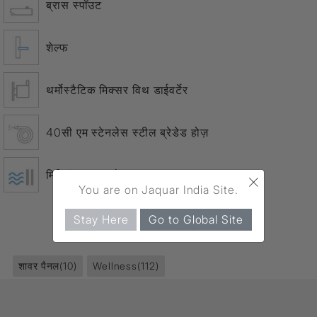
ब्रास स्पॉउट
शेल्फ
थर्मोस्टैटिक मिक्सर विथ डाईवर्टेर
40सी एम स्टेनलेस स्टील ब्रेडेड होज़
मिनिमंज़ वाटर प्रेसर 2 बार
×
You are on Jaquar India Site.
Stay Here
Go to Global Site
उत्पाद टैग
शावर पैनल
(10)
Wellness
(112)