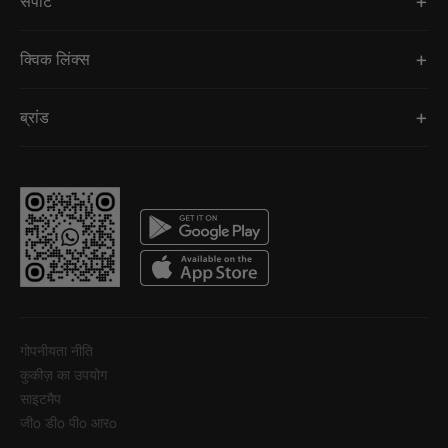
सपोर्ट
क्विक लिंक्स
ब्रांड
गोपनीयता नीति
कुकीज़ का उपयोग
साइटमैप
जीo डीo पीo आरo