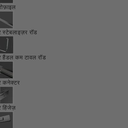
्रोफ़ाइल
यर स्टेबलाइज़र रॉड
यर हैंडल कम टावल रॉड
यर कनेक्टर
र हिंजेज़