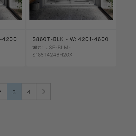
1-4200
S860T-BLK - W: 4201-4600
कोड :
JSE-BLM-
S186T4246H20X
2
3
4