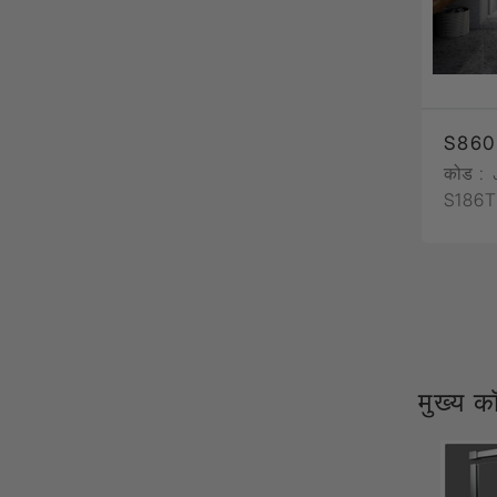
S860
कोड :
S186
मुख्य कॉ