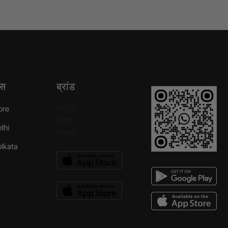
्स
ब्रांड
आर्टीज़
ore
जैक्वार
elhi
एस्सको
Kolkata