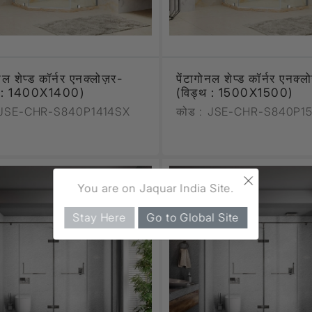
ोनल शेप्ड कॉर्नर एनक्लोज़र-
पेंटागोनल शेप्ड कॉर्नर एनक्
थ : 1400X1400)
(विड्थ : 1500X1500)
JSE-CHR-S840P1414SX
कोड :
JSE-CHR-S840P15
×
You are on Jaquar India Site.
Stay Here
Go to Global Site