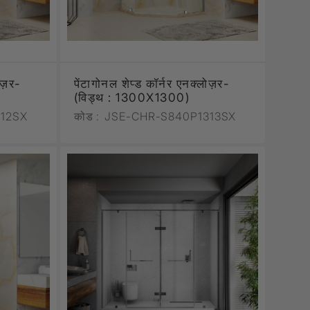
लोज़र-
पेंटागोनल शेप्ड कॉर्नर एनक्लोज़र-
(विड्थ : 1300X1300)
12SX
कोड :
JSE-CHR-S840P1313SX