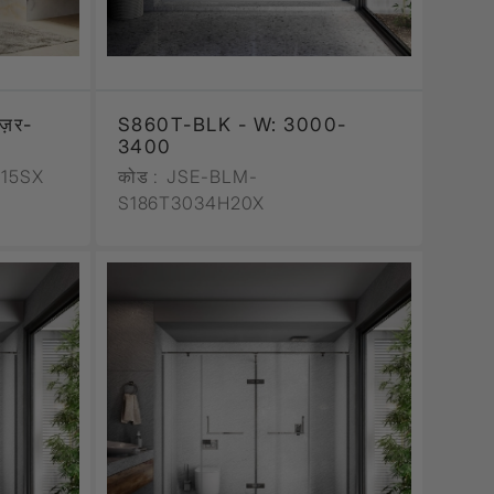
लोज़र-
S860T-BLK - W: 3000-
3400
15SX
कोड :
JSE-BLM-
S186T3034H20X