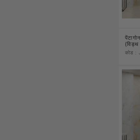
पेंटाग
(विड्
कोड :