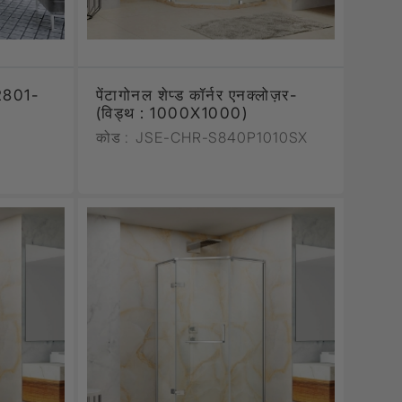
 2801-
पेंटागोनल शेप्ड कॉर्नर एनक्लोज़र-
(विड्थ : 1000X1000)
कोड :
JSE-CHR-S840P1010SX