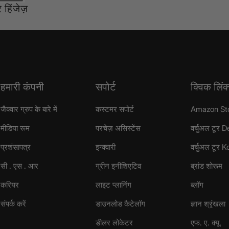
र हिंजेज़
हमारी कंपनी
सपोर्ट
क्विक लिंक
जैक्वार ग्रुप के बारे में
कस्टमर सपोर्ट
Amazon St
मीडिया रूम
परचेज़ असिस्टेंस
वर्चुअल टूर D
प्रशंसापत्र
इन्क्वारी
वर्चुअल टूर 
सी . एस . आर
ग्रीन इनीशिएटिव
ब्रांड शोरूम
करियर
लाइट प्लानिंग
ब्लॉग
संपर्क करें
डाउनलोड कैटेलॉग
ज्ञान श्रृंखला
डीलर लोकेटर
एफ. ए. क्यू.