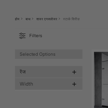
Lamp & Accessories
Mounting Accessories
Lamp
LED Driver
LED Strip Ligh
होम
बाथ
शावर एनक्लोजर
स्टार्क सिरीज़
स्विच
Filters
कार्बोनिक
क्रिस्टल
सॉकेट
Marbello
Automation
Selected Options
Residential
रेंज
Width