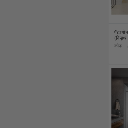
पेंटाग
(विड्
कोड :