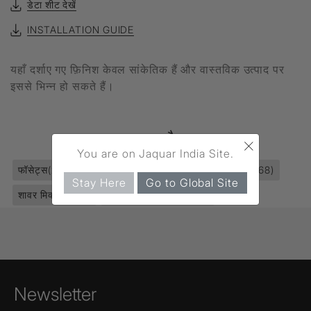
डेटा शीट देखें
INSTALLATION GUIDE
यहाँ दर्शाए गए फ़िनिश केवल सांकेतिक हैं और वास्तविक उत्पाद पर
इससे भिन्न हो सकते हैं।
उत्पाद टैग
×
You are on Jaquar India Site.
फॉसेट्स
(2811)
सिंगल लीवर
(1295)
बाथ & शावर एरिया
(968)
Stay Here
Go to Global Site
शावर मिक्सर
(180)
Florentine Prime
(221)
Newsletter