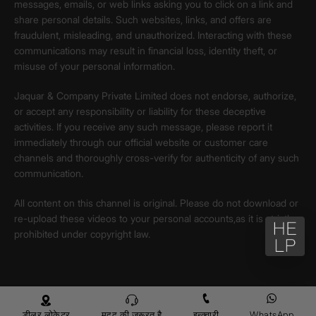
messages, emails, or web links asking you to click on a link and
share personal details. Such websites, links, and offers are
fraudulent, misleading, and unauthorized. Interacting with these
communications may result in financial loss, identity theft, or
misuse of your personal information.
Jaquar & Company Private Limited does not endorse, authorize,
or accept any responsibility or liability for these deceptive
activities. If you receive any such message, please report it
immediately through our official website or customer care
channels and thoroughly cross-verify for authenticity of any such
communication.
All content on this channel is original. Please do not download or
re-upload these videos to your personal accounts,as it is strictly
prohibited under copyright law.
डीलर लोकेटर
मदद की ज़रूरत है
इन्क्वारी
WhatsApp