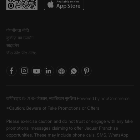
गोपनीयता नीति
कुकीज़ का उपयोग
साइटमैप
जीo डीo पीo आरo
कॉपीराइट © 2019 जैक्वार, सर्वाधिकार सुरक्षित Powered by
nopCommerce.
*Caution: Beware of Fake Promotions or Offers
Please exercise caution and do not trust or engage with any fake
promotional messages claiming to offer Jaquar Franchise
opportunities. These may include phone calls, SMS, WhatsApp