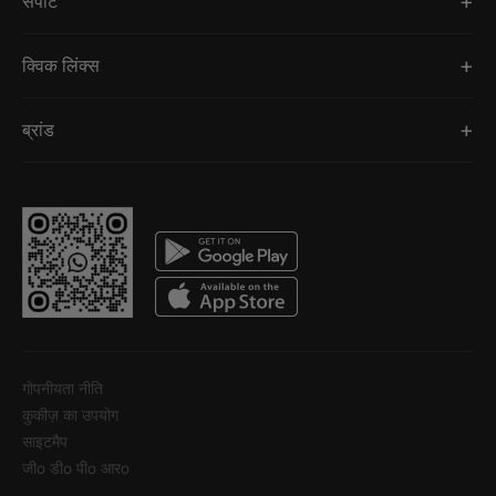
सपोर्ट
क्विक लिंक्स
ब्रांड
गोपनीयता नीति
कुकीज़ का उपयोग
साइटमैप
जीo डीo पीo आरo