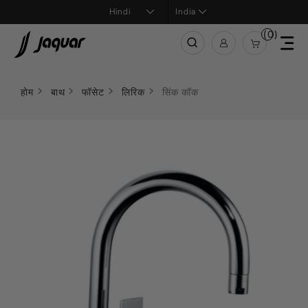
India
(0)
होम
बाथ
फॉसेट
लिरिक
सिंक कॉक