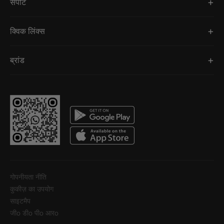
सपोर्ट
क्विक लिंक्स
ब्रांड
गोपनीयता नीति
कुकीज़ का उपयोग
साइटमैप
जीo डीo पीo आरo