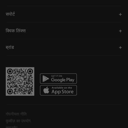
सपोर्ट
क्विक लिंक्स
ब्रांड
गोपनीयता नीति
कुकीज़ का उपयोग
साइटमैप